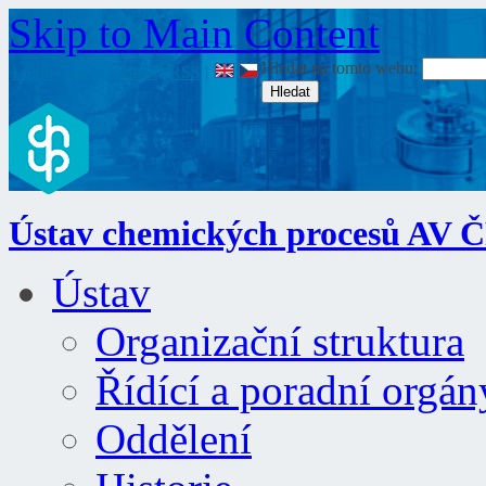
Skip to Main Content
Hledat na tomto webu:
Login
|
Mapa stránek
|
RSS
|
Ústav chemických procesů AV 
Ústav
Organizační struktura
Řídící a poradní orgán
Oddělení