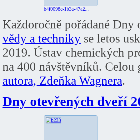
b4f0098c-1b3a-47a2...
Každoročně pořádané Dny o
vědy a techniky
se letos usk
2019. Ústav chemických proce
na 400 návštěvníků. Celou g
autora, Zdeňka Wagnera
.
Dny otevřených dveří 2