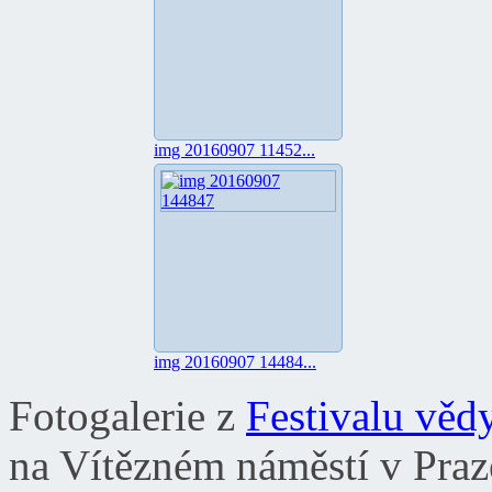
img 20160907 11452...
img 20160907 14484...
Fotogalerie z
Festivalu věd
na Vítězném náměstí v Praze