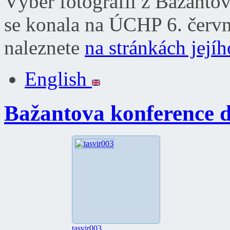
Výběr fotografií z Bažanto
se konala na ÚCHP 6. červn
naleznete
na stránkách její
English
Bažantova konference 
tasvir003