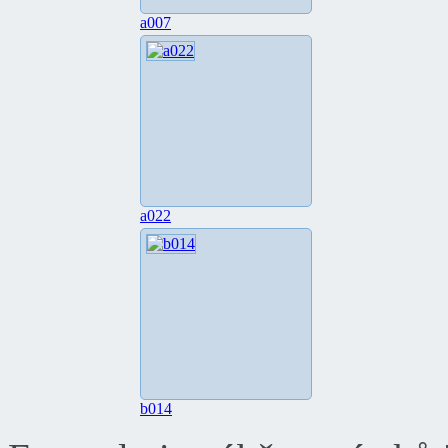
a007
a022
b014