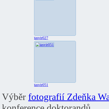
tasvir027
tasvir051
Výběr
fotografií Zdeňka W
konference doktorandů.