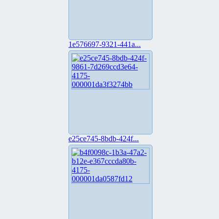
1e576697-9321-441a...
e25ce745-8bdb-424f...