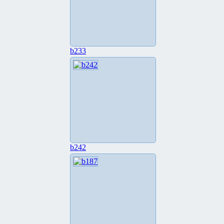
b233
b242