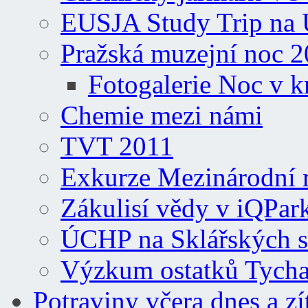
EUSJA Study Trip n
Pražská muzejní noc 
Fotogalerie Noc v 
Chemie mezi námi
TVT 2011
Exkurze Mezinárodní 
Zákulisí vědy v iQPar
ÚCHP na Sklářských s
Výzkum ostatků Tycha
Potraviny včera dnes a zí