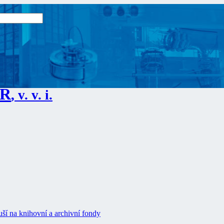
ČR
, v. v. i.
ší na knihovní a archivní fondy