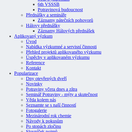
6th VSSSB
Potravinová budoucnost
Přednášky a semináře
Záznamy pátečních pohovorů
Hálovy přednášky
Záznamy Hálových přednášek
Aplikovaný výzkum
Úvod
Nabídka výzkumné a servisní činnosti
Přehled projektů aplikovaného výzkumu
Úspěchy v aplikovaném výzkumu
Reference
Kontakt
Popularizace
Dny otevřených dveří
Novinky
Potraviny včera dnes a zítra
Seminář Potraviny - mýty a skutečnost
Věda kolem nás
Seznamte se s naší činností
Fotogalerie
Mezinárodní rok chemie
Návody k pokusům
Po stopách zločinu
Slovníček pojmů