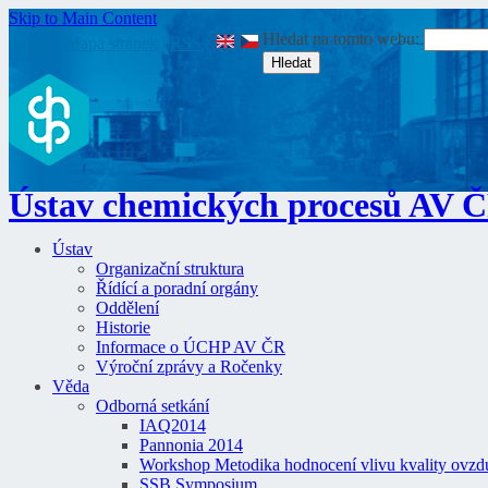
Skip to Main Content
Hledat na tomto webu:
Login
|
Mapa stránek
|
RSS
|
Ústav chemických procesů AV 
Ústav
Organizační struktura
Řídící a poradní orgány
Oddělení
Historie
Informace o ÚCHP AV ČR
Výroční zprávy a Ročenky
Věda
Odborná setkání
IAQ2014
Pannonia 2014
Workshop Metodika hodnocení vlivu kvality ovzdu
SSB Symposium