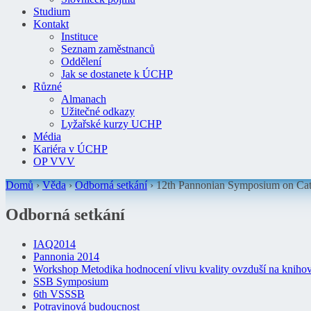
Studium
Kontakt
Instituce
Seznam zaměstnanců
Oddělení
Jak se dostanete k ÚCHP
Různé
Almanach
Užitečné odkazy
Lyžařské kurzy UCHP
Média
Kariéra v ÚCHP
OP VVV
Domů
›
Věda
›
Odborná setkání
›
12th Pannonian Symposium on Cat
Odborná setkání
IAQ2014
Pannonia 2014
Workshop Metodika hodnocení vlivu kvality ovzduší na knihov
SSB Symposium
6th VSSSB
Potravinová budoucnost