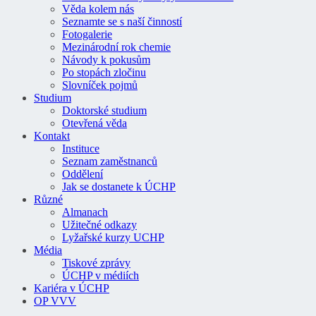
Věda kolem nás
Seznamte se s naší činností
Fotogalerie
Mezinárodní rok chemie
Návody k pokusům
Po stopách zločinu
Slovníček pojmů
Studium
Doktorské studium
Otevřená věda
Kontakt
Instituce
Seznam zaměstnanců
Oddělení
Jak se dostanete k ÚCHP
Různé
Almanach
Užitečné odkazy
Lyžařské kurzy UCHP
Média
Tiskové zprávy
ÚCHP v médiích
Kariéra v ÚCHP
OP VVV