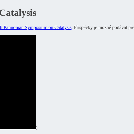
atalysis
th Pannonian Symposium on Catalysis
. Přispěvky je možné podávat př
)