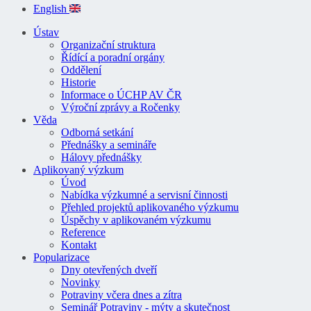
English
Ústav
Organizační struktura
Řídící a poradní orgány
Oddělení
Historie
Informace o ÚCHP AV ČR
Výroční zprávy a Ročenky
Věda
Odborná setkání
Přednášky a semináře
Hálovy přednášky
Aplikovaný výzkum
Úvod
Nabídka výzkumné a servisní činnosti
Přehled projektů aplikovaného výzkumu
Úspěchy v aplikovaném výzkumu
Reference
Kontakt
Popularizace
Dny otevřených dveří
Novinky
Potraviny včera dnes a zítra
Seminář Potraviny - mýty a skutečnost