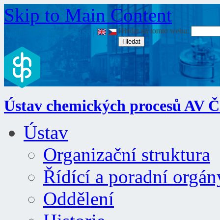
Skip to Main Content
Hledat na tomto webu:
Login
|
Mapa stránek
|
RSS
|
Ústav chemických procesů AV 
Ústav
Organizační struktura
Řídící a poradní orgán
Oddělení