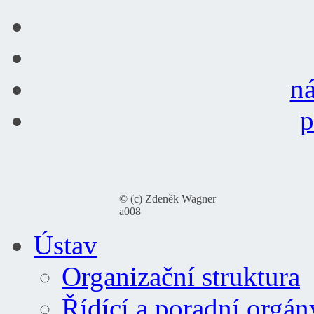
ná
p
© (c) Zdeněk Wagner
a008
Ústav
Organizační struktura
Řídící a poradní orgán