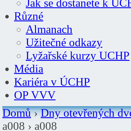
Jak se dostanete k Ú
Různé
Almanach
Užitečné odkazy
Lyžařské kurzy UCHP
Média
Kariéra v ÚCHP
OP VVV
Domů
›
Dny otevřených dve
a008 ›
a008