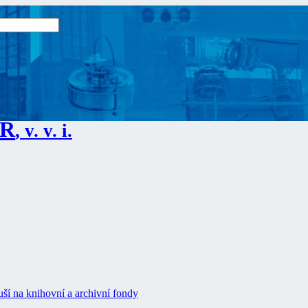
ČR
, v. v. i.
ší na knihovní a archivní fondy