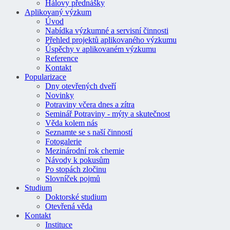
Hálovy přednášky
Aplikovaný výzkum
Úvod
Nabídka výzkumné a servisní činnosti
Přehled projektů aplikovaného výzkumu
Úspěchy v aplikovaném výzkumu
Reference
Kontakt
Popularizace
Dny otevřených dveří
Novinky
Potraviny včera dnes a zítra
Seminář Potraviny - mýty a skutečnost
Věda kolem nás
Seznamte se s naší činností
Fotogalerie
Mezinárodní rok chemie
Návody k pokusům
Po stopách zločinu
Slovníček pojmů
Studium
Doktorské studium
Otevřená věda
Kontakt
Instituce