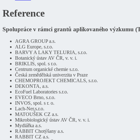
Reference
Spolupráce v rámci grantů aplikovaného výzkumu
AGRA GROUP a.s.
ALG Europe, s.r.o.
BARVY A LAKY TELURIA, s.r.o.
Botanický ústav AV ČR, v. v. i.
BRIKLIS, spol. s r.o.
Centrum organické chemie s.r.o.
Česká zemědělská univerzita v Praze
CHEMOPROJEKT CHEMICALS, s.r.o.
DEKONTA, a.s.
EcoFuel Laboratories s.r.o.
EVECO Brno, s.r.o.
INVOS, spol. s r. o.
Lach-Ner,s.r.o.
MATOUŠEK CZ a.s.
Mikrobiologický ústav AV ČR, v. v. i.
Mydlářka a.s.
RABBIT Chotýšany a.s.
RABBIT CZ a.s.