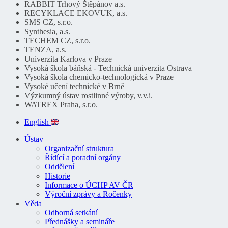
RABBIT Trhový Štěpánov a.s.
RECYKLACE EKOVUK, a.s.
SMS CZ, s.r.o.
Synthesia, a.s.
TECHEM CZ, s.r.o.
TENZA, a.s.
Univerzita Karlova v Praze
Vysoká škola báňská - Technická univerzita Ostrava
Vysoká škola chemicko-technologická v Praze
Vysoké učení technické v Brně
Výzkumný ústav rostlinné výroby, v.v.i.
WATREX Praha, s.r.o.
English
Ústav
Organizační struktura
Řídící a poradní orgány
Oddělení
Historie
Informace o ÚCHP AV ČR
Výroční zprávy a Ročenky
Věda
Odborná setkání
Přednášky a semináře