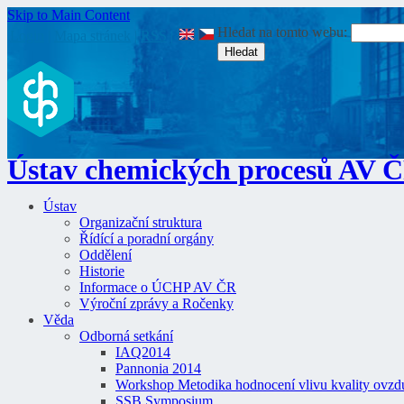
Skip to Main Content
Hledat na tomto webu:
Login
|
Mapa stránek
|
RSS
|
Ústav chemických procesů AV 
Ústav
Organizační struktura
Řídící a poradní orgány
Oddělení
Historie
Informace o ÚCHP AV ČR
Výroční zprávy a Ročenky
Věda
Odborná setkání
IAQ2014
Pannonia 2014
Workshop Metodika hodnocení vlivu kvality ovzdu
SSB Symposium