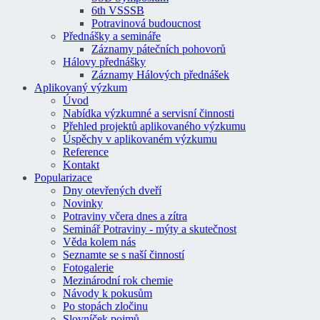
6th VSSSB
Potravinová budoucnost
Přednášky a semináře
Záznamy pátečních pohovorů
Hálovy přednášky
Záznamy Hálových přednášek
Aplikovaný výzkum
Úvod
Nabídka výzkumné a servisní činnosti
Přehled projektů aplikovaného výzkumu
Úspěchy v aplikovaném výzkumu
Reference
Kontakt
Popularizace
Dny otevřených dveří
Novinky
Potraviny včera dnes a zítra
Seminář Potraviny - mýty a skutečnost
Věda kolem nás
Seznamte se s naší činností
Fotogalerie
Mezinárodní rok chemie
Návody k pokusům
Po stopách zločinu
Slovníček pojmů