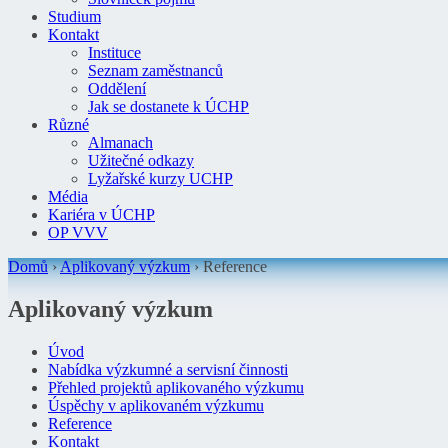
Studium
Kontakt
Instituce
Seznam zaměstnanců
Oddělení
Jak se dostanete k ÚCHP
Různé
Almanach
Užitečné odkazy
Lyžařské kurzy UCHP
Média
Kariéra v ÚCHP
OP VVV
Domů
›
Aplikovaný výzkum
›
Reference
Aplikovaný výzkum
Úvod
Nabídka výzkumné a servisní činnosti
Přehled projektů aplikovaného výzkumu
Úspěchy v aplikovaném výzkumu
Reference
Kontakt