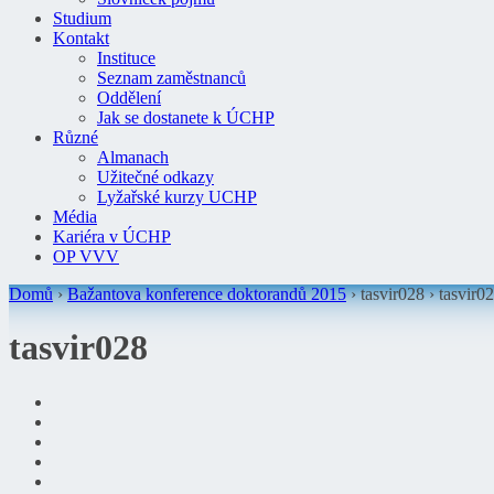
Studium
Kontakt
Instituce
Seznam zaměstnanců
Oddělení
Jak se dostanete k ÚCHP
Různé
Almanach
Užitečné odkazy
Lyžařské kurzy UCHP
Média
Kariéra v ÚCHP
OP VVV
Domů
›
Bažantova konference doktorandů 2015
› tasvir028 ›
tasvir0
tasvir028