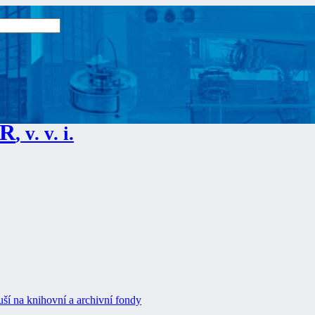
ČR
, v. v. i.
ší na knihovní a archivní fondy