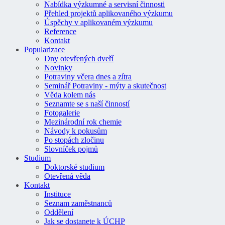
Nabídka výzkumné a servisní činnosti
Přehled projektů aplikovaného výzkumu
Úspěchy v aplikovaném výzkumu
Reference
Kontakt
Popularizace
Dny otevřených dveří
Novinky
Potraviny včera dnes a zítra
Seminář Potraviny - mýty a skutečnost
Věda kolem nás
Seznamte se s naší činností
Fotogalerie
Mezinárodní rok chemie
Návody k pokusům
Po stopách zločinu
Slovníček pojmů
Studium
Doktorské studium
Otevřená věda
Kontakt
Instituce
Seznam zaměstnanců
Oddělení
Jak se dostanete k ÚCHP