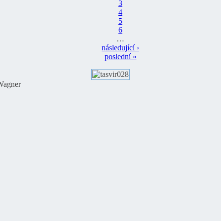
3
4
5
6
…
následující ›
poslední »
Wagner