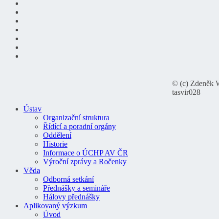
© (c) Zdeněk 
tasvir028
Ústav
Organizační struktura
Řídící a poradní orgány
Oddělení
Historie
Informace o ÚCHP AV ČR
Výroční zprávy a Ročenky
Věda
Odborná setkání
Přednášky a semináře
Hálovy přednášky
Aplikovaný výzkum
Úvod