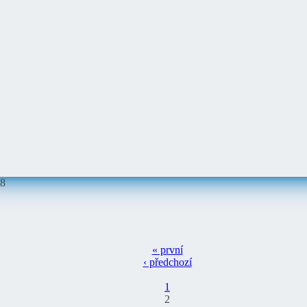
28
« první
‹ předchozí
1
2