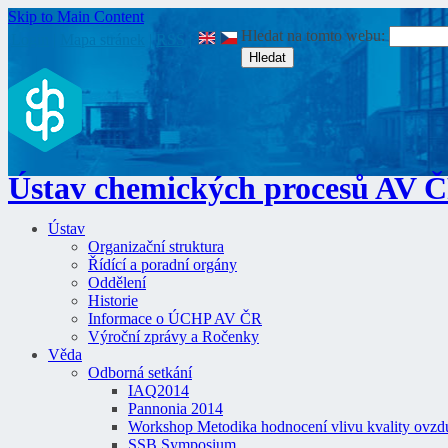
Skip to Main Content
Hledat na tomto webu:
Login
|
Mapa stránek
|
RSS
|
Ústav chemických procesů AV 
Ústav
Organizační struktura
Řídící a poradní orgány
Oddělení
Historie
Informace o ÚCHP AV ČR
Výroční zprávy a Ročenky
Věda
Odborná setkání
IAQ2014
Pannonia 2014
Workshop Metodika hodnocení vlivu kvality ovzdu
SSB Symposium