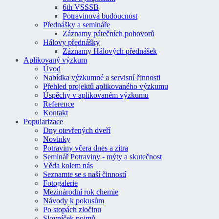
6th VSSSB
Potravinová budoucnost
Přednášky a semináře
Záznamy pátečních pohovorů
Hálovy přednášky
Záznamy Hálových přednášek
Aplikovaný výzkum
Úvod
Nabídka výzkumné a servisní činnosti
Přehled projektů aplikovaného výzkumu
Úspěchy v aplikovaném výzkumu
Reference
Kontakt
Popularizace
Dny otevřených dveří
Novinky
Potraviny včera dnes a zítra
Seminář Potraviny - mýty a skutečnost
Věda kolem nás
Seznamte se s naší činností
Fotogalerie
Mezinárodní rok chemie
Návody k pokusům
Po stopách zločinu
Slovníček pojmů