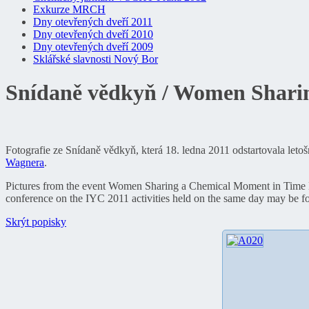
Exkurze MRCH
Dny otevřených dveří 2011
Dny otevřených dveří 2010
Dny otevřených dveří 2009
Sklářské slavnosti Nový Bor
Snídaně vědkyň / Women Shari
Fotografie ze Snídaně vědkyň, která 18. ledna 2011 odstartovala letoš
Wagnera
.
Pictures from the event Women Sharing a Chemical Moment in Time Netw
conference on the IYC 2011 activities held on the same day may be fo
Skrýt popisky