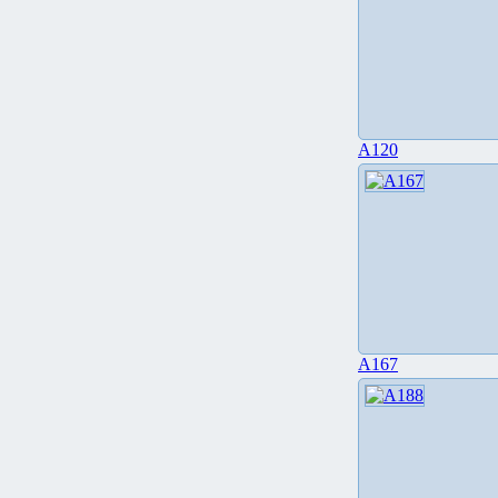
A120
A167