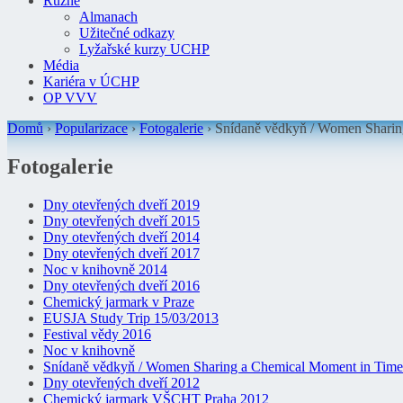
Různé
Almanach
Užitečné odkazy
Lyžařské kurzy UCHP
Média
Kariéra v ÚCHP
OP VVV
Domů
›
Popularizace
›
Fotogalerie
›
Snídaně vědkyň / Women Sharin
Fotogalerie
Dny otevřených dveří 2019
Dny otevřených dveří 2015
Dny otevřených dveří 2014
Dny otevřených dveří 2017
Noc v knihovně 2014
Dny otevřených dveří 2016
Chemický jarmark v Praze
EUSJA Study Trip 15/03/2013
Festival vědy 2016
Noc v knihovně
Snídaně vědkyň / Women Sharing a Chemical Moment in Time
Dny otevřených dveří 2012
Chemický jarmark VŠCHT Praha 2012