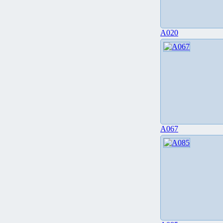
A020
A067