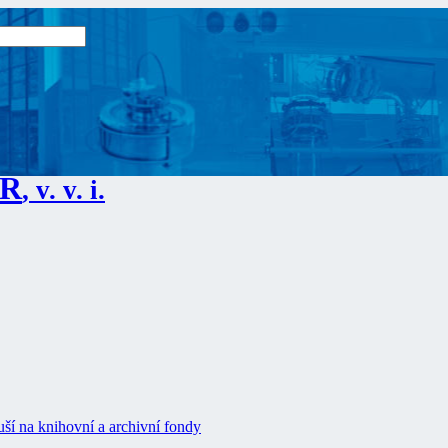
ČR
, v. v. i.
ší na knihovní a archivní fondy