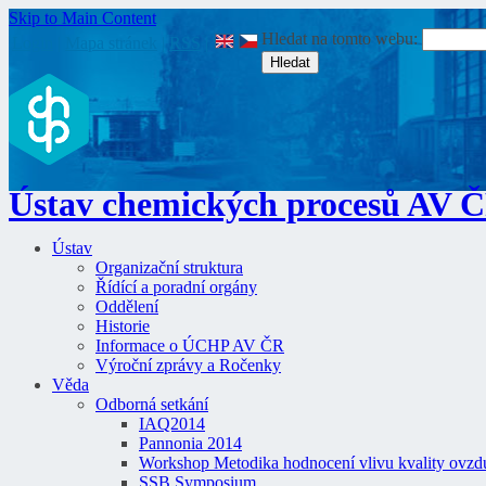
Skip to Main Content
Hledat na tomto webu:
Login
|
Mapa stránek
|
RSS
|
Ústav chemických procesů AV 
Ústav
Organizační struktura
Řídící a poradní orgány
Oddělení
Historie
Informace o ÚCHP AV ČR
Výroční zprávy a Ročenky
Věda
Odborná setkání
IAQ2014
Pannonia 2014
Workshop Metodika hodnocení vlivu kvality ovzdu
SSB Symposium