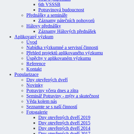
6th VSSSB
Potravinová budoucnost
Přednášky a semináře
Záznamy pátečních pohovorů
Hálovy přednášky
Záznamy Hálových přednášek
Aplikovaný výzkum
Úvod
Nabídka výzkumné a servisní činnosti
Přehled projektů aplikovaného výzkumu
Úspěchy v aplikovaném výzkumu
Reference
Kontakt
Popularizace
Dny otevřených dveří
Novinky
Potraviny včera dnes a zítra
Seminář Potraviny - mýty a skutečnost
Věda kolem nás
Seznamte se s naší činností
Fotogalerie
Dny otevřených dveří 2019
Dny otevřených dveří 2015
Dny otevřených dveří 2014
Dny otevřených dveří 2017