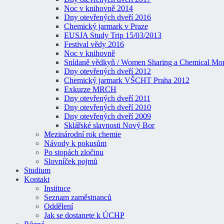
Noc v knihovně 2014
Dny otevřených dveří 2016
Chemický jarmark v Praze
EUSJA Study Trip 15/03/2013
Festival vědy 2016
Noc v knihovně
Snídaně vědkyň / Women Sharing a Chemical Mo
Dny otevřených dveří 2012
Chemický jarmark VŠCHT Praha 2012
Exkurze MRCH
Dny otevřených dveří 2011
Dny otevřených dveří 2010
Dny otevřených dveří 2009
Sklářské slavnosti Nový Bor
Mezinárodní rok chemie
Návody k pokusům
Po stopách zločinu
Slovníček pojmů
Studium
Kontakt
Instituce
Seznam zaměstnanců
Oddělení
Jak se dostanete k ÚCHP