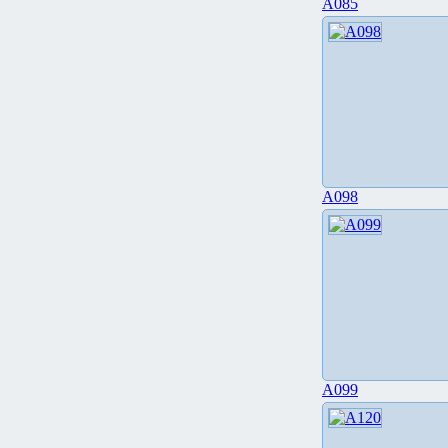
A085
A098
A099