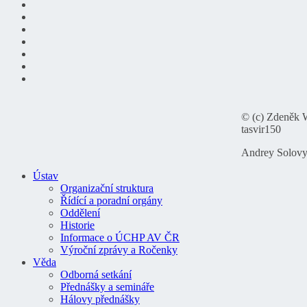
© (c) Zdeněk 
tasvir150
Andrey Solov
Ústav
Organizační struktura
Řídící a poradní orgány
Oddělení
Historie
Informace o ÚCHP AV ČR
Výroční zprávy a Ročenky
Věda
Odborná setkání
Přednášky a semináře
Hálovy přednášky