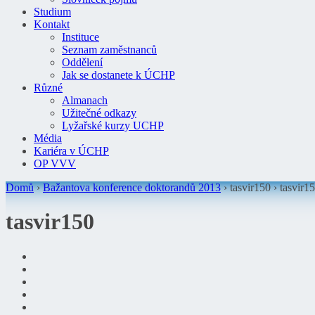
Studium
Kontakt
Instituce
Seznam zaměstnanců
Oddělení
Jak se dostanete k ÚCHP
Různé
Almanach
Užitečné odkazy
Lyžařské kurzy UCHP
Média
Kariéra v ÚCHP
OP VVV
Domů
›
Bažantova konference doktorandů 2013
› tasvir150 ›
tasvir1
tasvir150