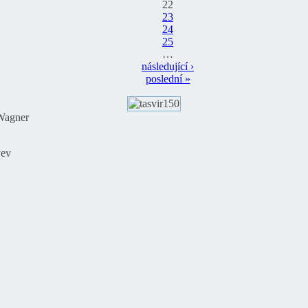
22
23
24
25
…
následující ›
poslední »
Wagner
yev