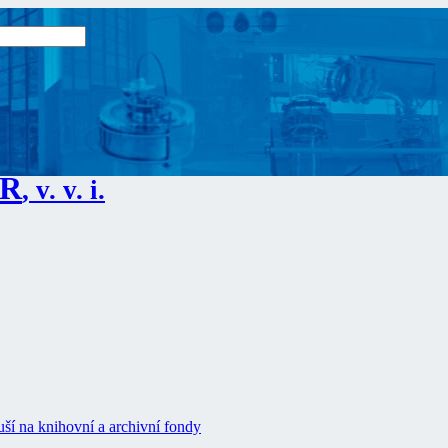
ČR
, v. v. i.
ší na knihovní a archivní fondy