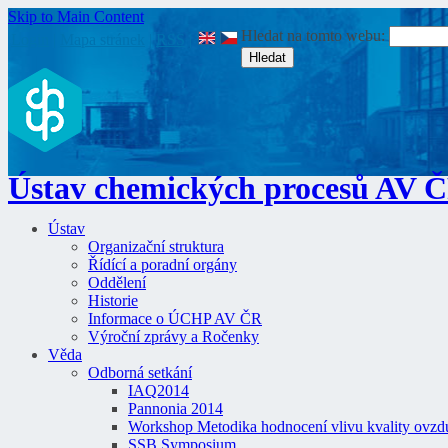
Skip to Main Content
Hledat na tomto webu:
Login
|
Mapa stránek
|
RSS
|
Ústav chemických procesů AV 
Ústav
Organizační struktura
Řídící a poradní orgány
Oddělení
Historie
Informace o ÚCHP AV ČR
Výroční zprávy a Ročenky
Věda
Odborná setkání
IAQ2014
Pannonia 2014
Workshop Metodika hodnocení vlivu kvality ovzdu
SSB Symposium