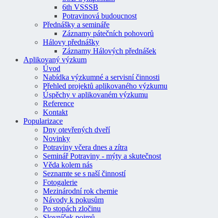
6th VSSSB
Potravinová budoucnost
Přednášky a semináře
Záznamy pátečních pohovorů
Hálovy přednášky
Záznamy Hálových přednášek
Aplikovaný výzkum
Úvod
Nabídka výzkumné a servisní činnosti
Přehled projektů aplikovaného výzkumu
Úspěchy v aplikovaném výzkumu
Reference
Kontakt
Popularizace
Dny otevřených dveří
Novinky
Potraviny včera dnes a zítra
Seminář Potraviny - mýty a skutečnost
Věda kolem nás
Seznamte se s naší činností
Fotogalerie
Mezinárodní rok chemie
Návody k pokusům
Po stopách zločinu
Slovníček pojmů