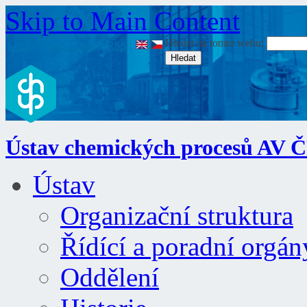
Skip to Main Content
Hledat na tomto webu:
Login
|
Mapa stránek
|
RSS
|
Ústav chemických procesů AV 
Ústav
Organizační struktura
Řídící a poradní orgán
Oddělení