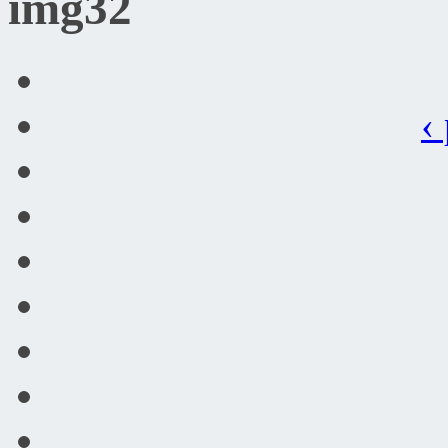
img32
‹